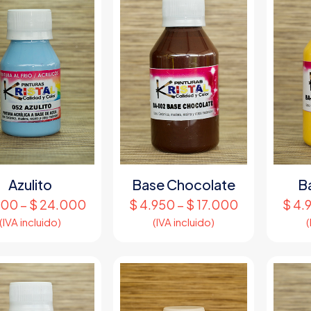
Azulito
Base Chocolate
B
900
–
$
24.000
$
4.950
–
$
17.000
$
4.
(IVA incluido)
(IVA incluido)
(
Este
Este
producto
producto
tiene
tiene
múltiples
múltiples
variantes.
variantes.