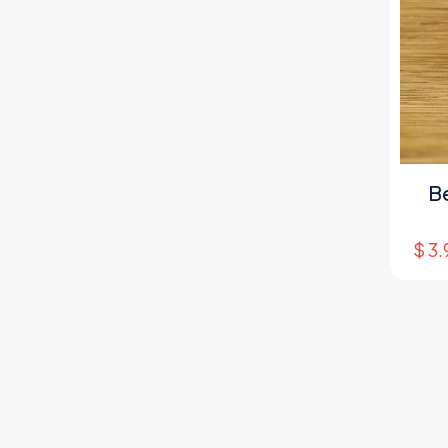
B
$
3.