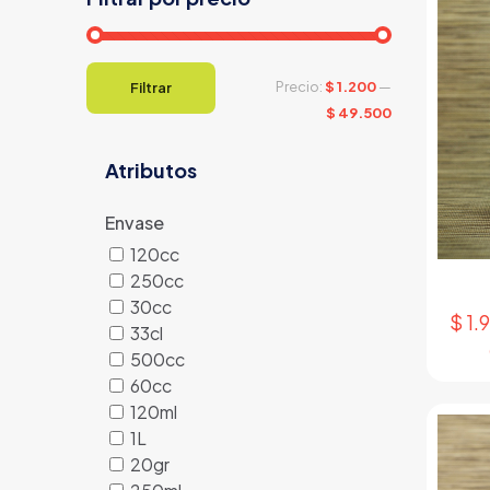
Precio
Precio
Precio:
$ 1.200
—
Filtrar
mínimo
máximo
$ 49.500
Atributos
Envase
120cc
250cc
30cc
$
1.
33cl
500cc
60cc
120ml
1L
20gr