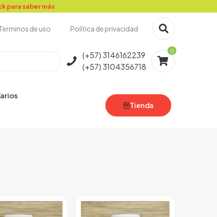
ick para saber más
Terminos de uso
Política de privacidad
0
(+57) 3146162239
(+57) 3104356718
arios
Tienda