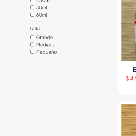
250ml
30ml
60ml
Talla
Grande
Mediano
Pequeño
B
$
4.