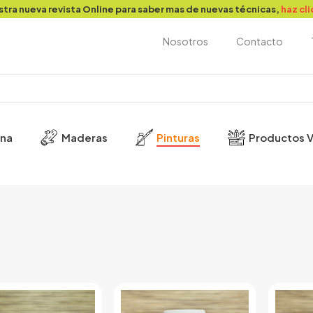
stra nueva revista Online para saber mas de nuevas técnicas,
haz cl
Nosotros
Contacto
ina
Maderas
Pinturas
Productos V