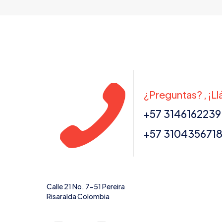
¿Preguntas? , ¡L
+57 3146162239
+57 310435671
Calle 21 No. 7-51 Pereira
Risaralda Colombia