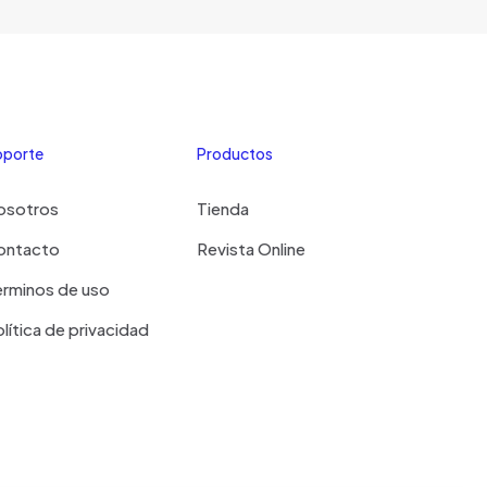
pueden
elegir
elegir
en
en
la
la
página
página
de
de
producto
oporte
Productos
producto
osotros
Tienda
ontacto
Revista Online
erminos de uso
lítica de privacidad