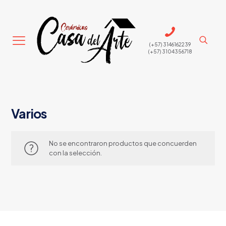
(+57) 3146162239
(+57) 3104356718
Varios
No se encontraron productos que concuerden
con la selección.