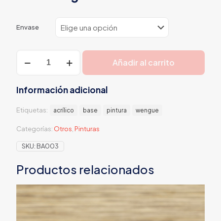
Envase
Base
Añadir al carrito
Wengué
cantidad
Información adicional
Etiquetas:
acrílico
base
pintura
wengue
Categorías:
Otros
,
Pinturas
SKU:
BA003
Productos relacionados