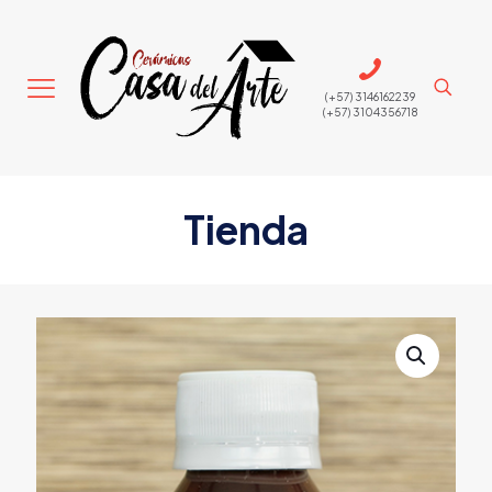
(+57) 3146162239
(+57) 3104356718
Tienda