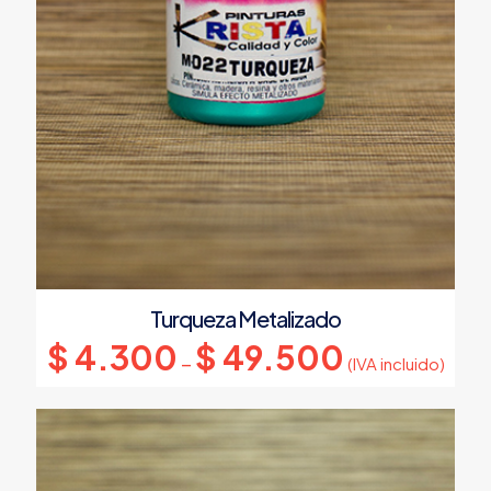
Turqueza Metalizado
$
4.300
$
49.500
–
(IVA incluido)
Este
producto
tiene
múltiples
variantes.