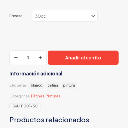
Envase
Blanco
Añadir al carrito
Patina
cantidad
Información adicional
Etiquetas:
blanco
patina
pintura
Categorías:
Pátinas
,
Pinturas
SKU:
P001-30
Productos relacionados