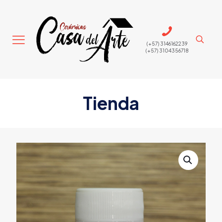
(+57) 3146162239
(+57) 3104356718
Tienda