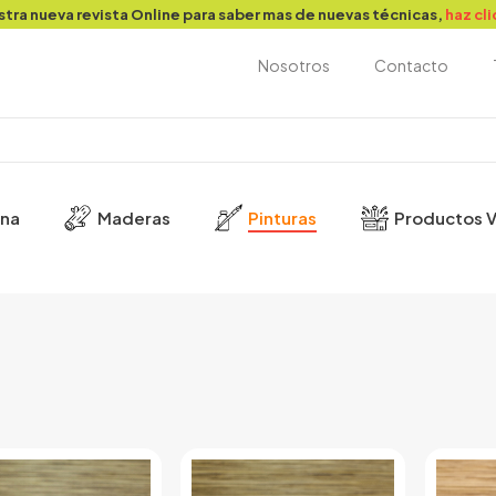
stra nueva revista Online para saber mas de nuevas técnicas,
haz cl
Nosotros
Contacto
ina
Maderas
Pinturas
Productos V