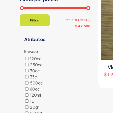
Precio
Precio
Precio:
$ 1.200
—
Filtrar
mínimo
máximo
$ 49.500
Atributos
Envase
120cc
250cc
Vi
30cc
$
1.
33cl
500cc
60cc
120ml
1L
20gr