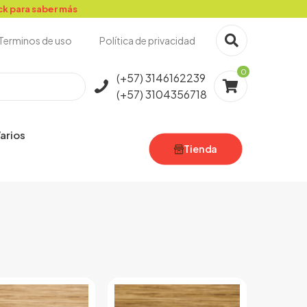
ick para saber más
Terminos de uso
Política de privacidad
0
(+57) 3146162239
(+57) 3104356718
arios
Tienda