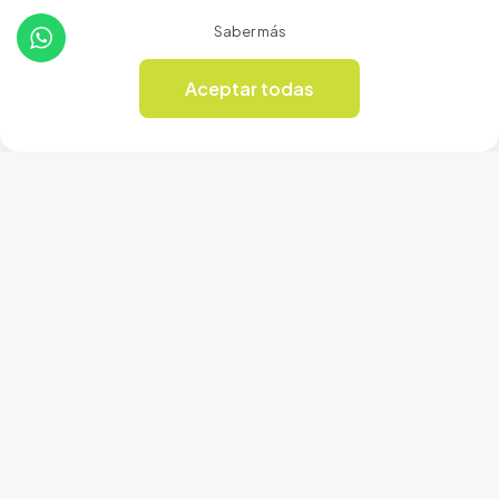
Saber más
Aceptar todas
Soporte
0
Nosotros
Contacto
Terminos de uso
Política de privacidad
Productos
Tienda
Revista Online