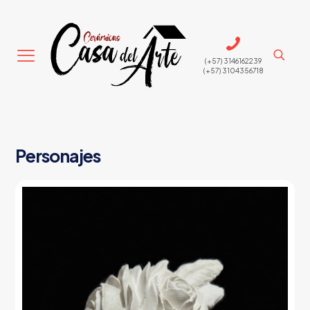
(+57) 3146162239
(+57) 3104356718
Personajes