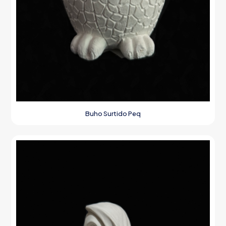
Buho Surtido Peq