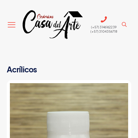
(+57) 3146162239
(+57) 3104356718
Acrílicos