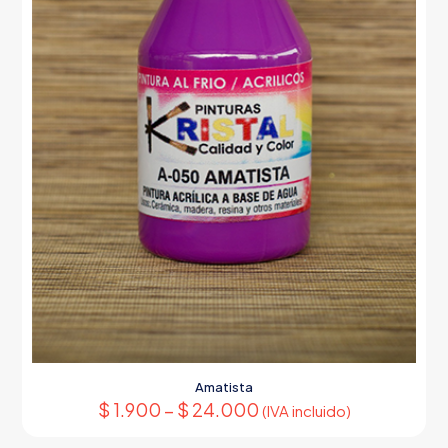
de
producto
Amatista
$
1.900
–
$
24.000
(IVA incluido)
Este