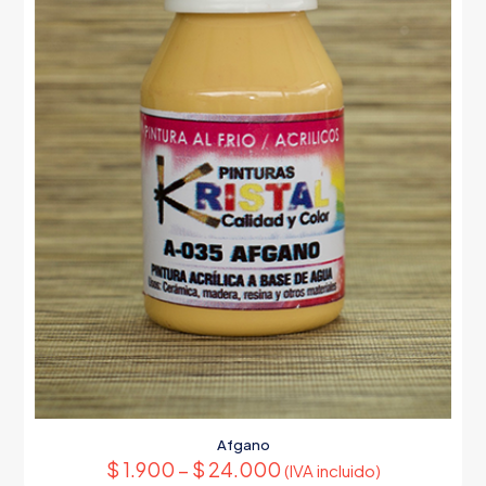
Afgano
$
1.900
–
$
24.000
(IVA incluido)