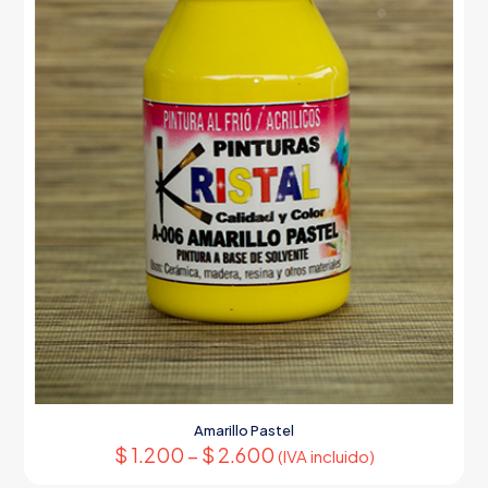
página
de
producto
Amarillo Pastel
$
1.200
–
$
2.600
(IVA incluido)
Este