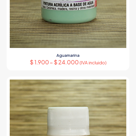
Aguamarina
$
1.900
–
$
24.000
(IVA incluido)
Este
producto
tiene
múltiples
variantes.
Las
opciones
se
pueden
elegir
en
la