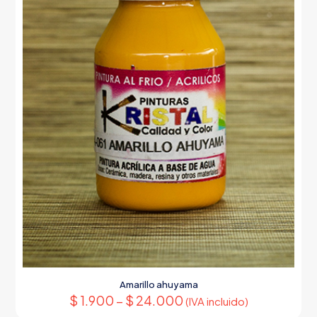
página
de
producto
Amarillo ahuyama
$
1.900
–
$
24.000
(IVA incluido)