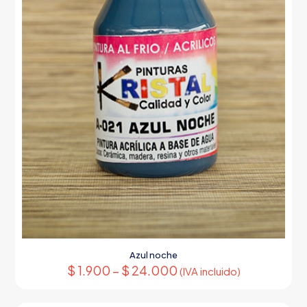
producto
Azul noche
$
1.900
–
$
24.000
(IVA incluido)
Este
producto