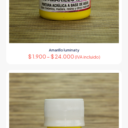
Amarillo luminaty
$
1.900
–
$
24.000
(IVA incluido)
Este
producto
tiene
múltiples
variantes.
Las
opciones
se
pueden
elegir
en
la