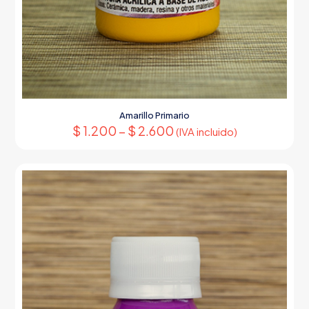
Amarillo Primario
$
1.200
–
$
2.600
(IVA incluido)
Este
producto
tiene
múltiples
variantes.
Las
opciones
se
pueden
elegir
en
la
página