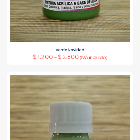
Verde Navidad
$
1.200
–
$
2.600
(IVA incluido)
Este
producto
tiene
múltiples
variantes.
Las
opciones
se
pueden
elegir
en
la
página