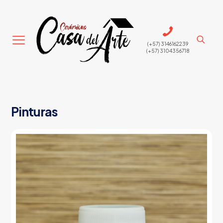
(+57) 3146162239
(+57) 3104356718
Pinturas