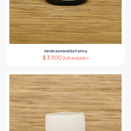
Verde esmeralda Patina
$
3.900
(IVA incluido)
Este
producto
tiene
múltiples
variantes.
Las
opciones
se
pueden
elegir
en
la