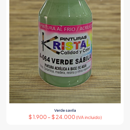
de
producto
Verde savila
$
1.900
–
$
24.000
(IVA incluido)
Este
producto