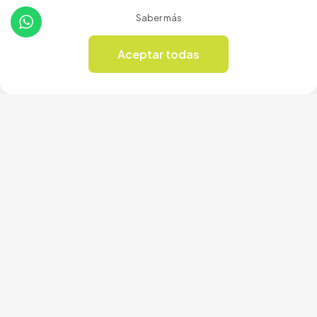
Saber más
Aceptar todas
0
Soporte
Nosotros
Contacto
Terminos de uso
Política de privacidad
Productos
Tienda
Revista Online