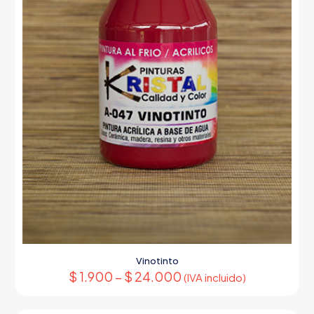
producto
Vinotinto
$
1.900
–
$
24.000
(IVA incluido)
Este
producto