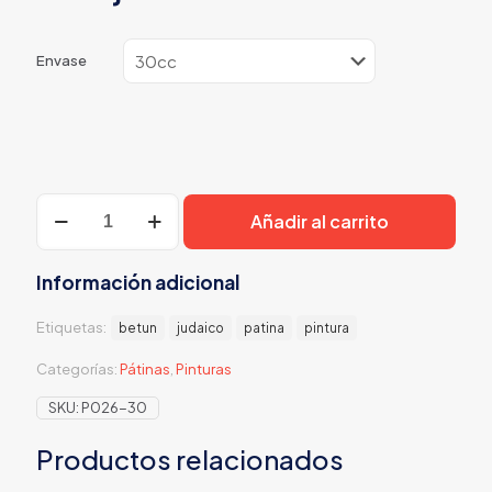
Envase
Betún
Añadir al carrito
judaico
Patina
cantidad
Información adicional
Etiquetas:
betun
judaico
patina
pintura
Categorías:
Pátinas
,
Pinturas
SKU:
P026-30
Productos relacionados