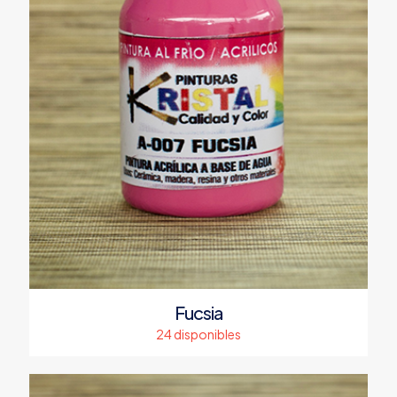
producto
Fucsia
24 disponibles
Este
producto
tiene