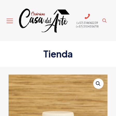
(+57) 3146162239
(+57) 3104356718
Tienda