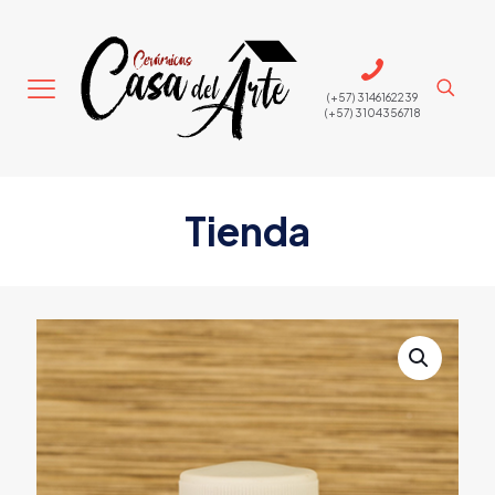
(+57) 3146162239
(+57) 3104356718
Tienda