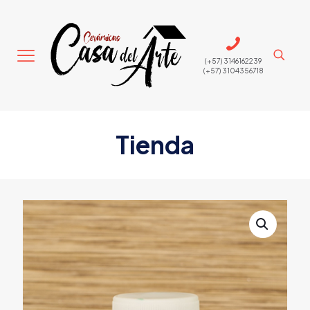
(+57) 3146162239
(+57) 3104356718
Tienda