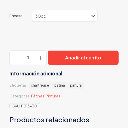
Envase
Verde
Añadir al carrito
esmeralda
Patina
cantidad
Información adicional
Etiquetas:
chartreuse
patina
pintura
Categorías:
Pátinas
,
Pinturas
SKU:
P013-30
Productos relacionados