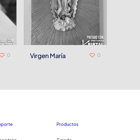
0
Virgen María
0
oporte
Productos
osotros
Tienda