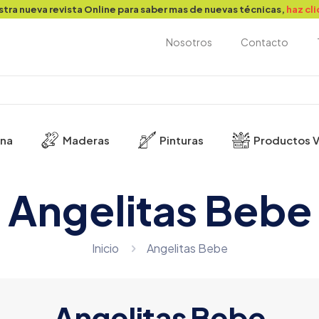
stra nueva revista Online para saber mas de nuevas técnicas,
haz cl
Nosotros
Contacto
ina
Maderas
Pinturas
Productos V
Angelitas Bebe
Inicio
Angelitas Bebe
Angelitas Bebe