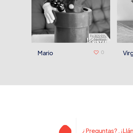
Mario
0
Vir
¿Preguntas? , ¡Ll