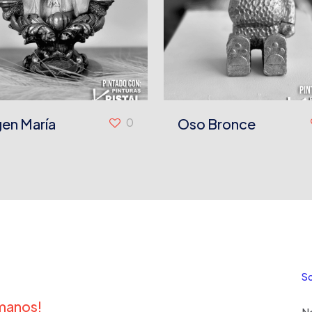
gen María
0
Oso Bronce
S
ámanos!
N