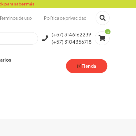
ick para saber más
Terminos de uso
Política de privacidad
0
(+57) 3146162239
(+57) 3104356718
arios
Tienda