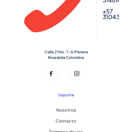
31461622
+57
31043567
Calle 21 No. 7-51 Pereira
Risaralda Colombia
Soporte
Nosotros
Contacto
Terminos de uso