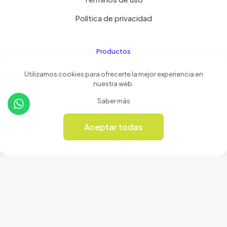
Política de privacidad
Productos
Utilizamos cookies para ofrecerte la mejor experiencia en
Tienda
nuestra web.
Revista Online
Saber más
Aceptar todas
0
© 2024 Cerámicas Casa del Arte | Todos los derechos
reservados