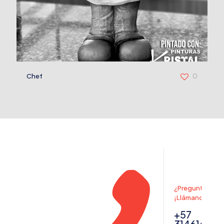
Chef
0
¿Preguntas? ,
¡Llámanos!
+57