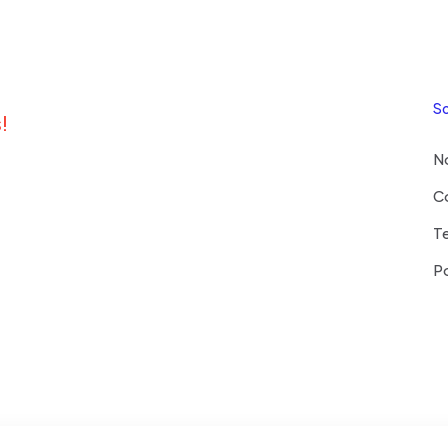
S
!
N
C
T
Po