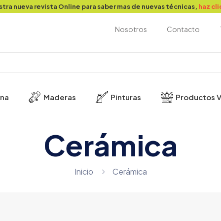
stra nueva revista Online para saber mas de nuevas técnicas,
haz cl
Nosotros
Contacto
ina
Maderas
Pinturas
Productos V
Cerámica
Inicio
Cerámica