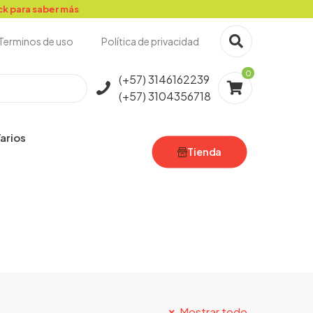
ick para saber más
Terminos de uso
Política de privacidad
0
(+57) 3146162239
(+57) 3104356718
arios
Tienda
Mostrar todo