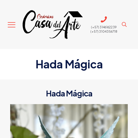
(+57) 3146162239
(+57) 3104356718
Hada Mágica
Hada Mágica