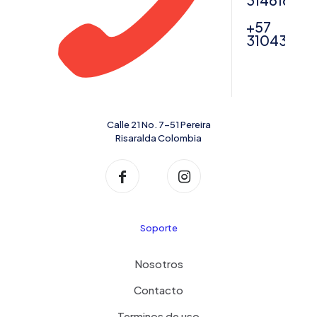
31461622
+57
31043567
Calle 21 No. 7-51 Pereira
Risaralda Colombia
Soporte
Nosotros
Contacto
Terminos de uso