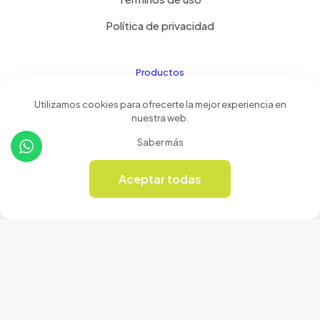
Política de privacidad
Productos
Utilizamos cookies para ofrecerte la mejor experiencia en
Tienda
nuestra web.
Revista Online
Saber más
Aceptar todas
0
© 2024 Cerámicas Casa del Arte | Todos los derechos
reservados