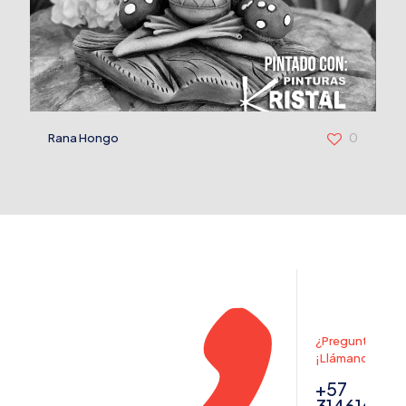
Rana Hongo
0
¿Preguntas? ,
¡Llámanos!
+57