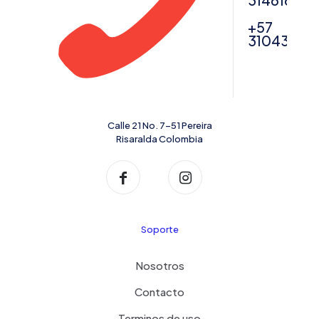
31461622
+57
31043567
Calle 21 No. 7-51 Pereira
Risaralda Colombia
Soporte
Nosotros
Contacto
Terminos de uso