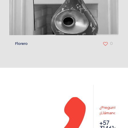
Florero
0
¿Preguntas? ,
¡Llámanos!
+57