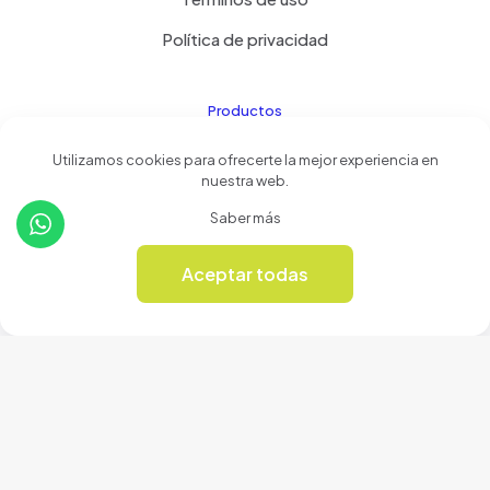
Política de privacidad
Productos
Utilizamos cookies para ofrecerte la mejor experiencia en
Tienda
nuestra web.
Revista Online
Saber más
Aceptar todas
0
© 2024 Cerámicas Casa del Arte | Todos los derechos
reservados