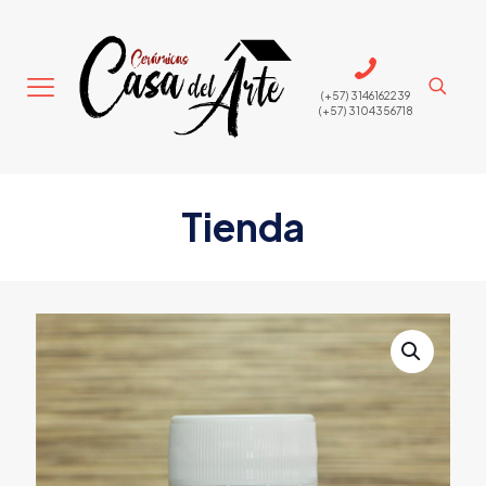
(+57) 3146162239
(+57) 3104356718
Tienda