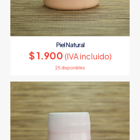
Piel Natural
$
1.900
(IVA incluido)
25 disponibles
Este
producto
tiene
múltiples
variantes.
Las
opciones
se
pueden
elegir
en