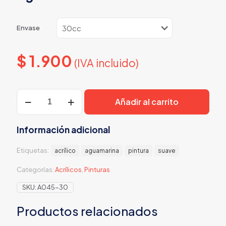
Envase
$
1.900
(IVA incluido)
Aguamarina
Añadir al carrito
cantidad
Información adicional
Etiquetas:
acrílico
aguamarina
pintura
suave
Categorías:
Acrílicos
,
Pinturas
SKU:
A045-30
Productos relacionados