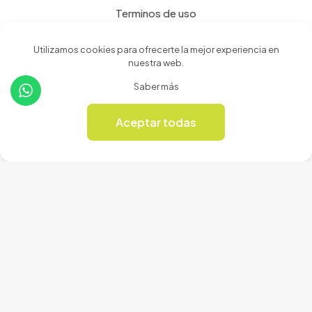
Terminos de uso
Política de privacidad
Utilizamos cookies para ofrecerte la mejor experiencia en
nuestra web.
Productos
Saber más
Tienda
Aceptar todas
0
Revista Online
© 2024 Cerámicas Casa del Arte | Todos los derechos
reservados