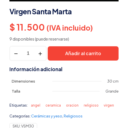
Virgen Santa Marta
$
11.500
(IVA incluido)
9 disponibles (puede reservarse)
Virgen
Añadir al carrito
Santa
Marta
cantidad
Información adicional
Dimensiones
30 cm
Talla
Grande
Etiquetas:
angel
ceramica
oracion
religioso
virgen
Categorías:
Cerámicas y yeso
,
Religiosos
SKU:
VSM30