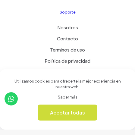
Soporte
Nosotros
Contacto
Terminos de uso
Política de privacidad
Productos
Utilizamos cookies para ofrecerte la mejor experiencia en
nuestra web.
Tienda
Saber más
Revista Online
Aceptar todas
0