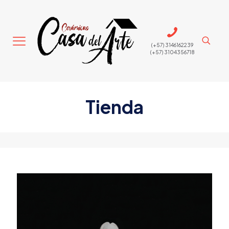
(+57) 3146162239
(+57) 3104356718
Tienda