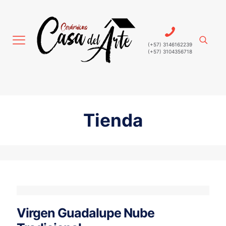
(+57) 3146162239
(+57) 3104356718
Tienda
Virgen Guadalupe Nube