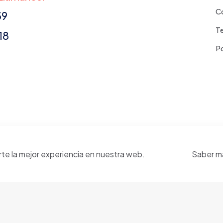
C
39
T
18
Po
rte la mejor experiencia en nuestra web.
Saber m
 reservados