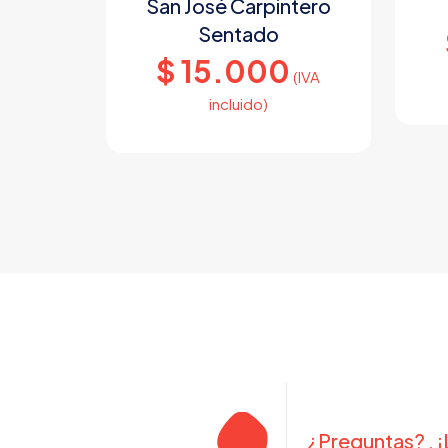
San José Carpintero
Sentado
$
15.000
(IVA
incluido)
¿Preguntas? , 