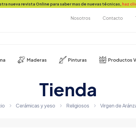
stra nueva revista Online para saber mas de nuevas técnicas,
haz cl
Nosotros
Contacto
ina
Maderas
Pinturas
Productos V
Tienda
cio
Cerámicas y yeso
Religiosos
Virgen de Aránz