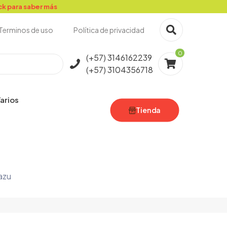
ick para saber más
Terminos de uso
Política de privacidad
0
(+57) 3146162239
(+57) 3104356718
arios
Tienda
azu