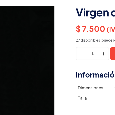
Virgen 
$
7.500
(I
27 disponibles (puede r
Virgen
de
Aránzazu
cantidad
Informació
Dimensiones
Talla