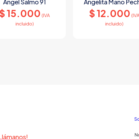
Ángel Salmo 91
Angelita Mano Pec
$
15.000
$
12.000
(IVA
(IV
incluido)
incluido)
S
N
¡Llámanos!