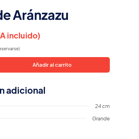
de Aránzazu
VA incluido)
eservarse)
Añadir al carrito
n adicional
24 cm
Grande