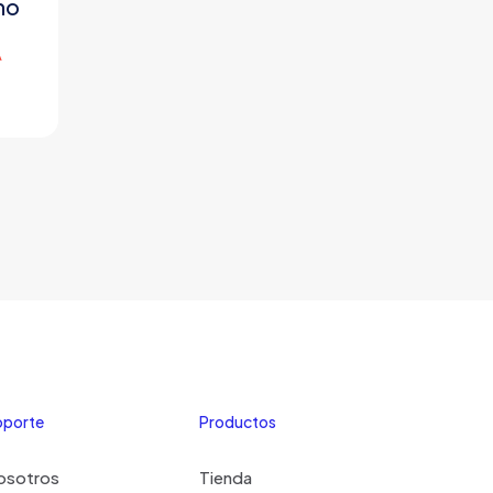
ho
A
oporte
Productos
osotros
Tienda