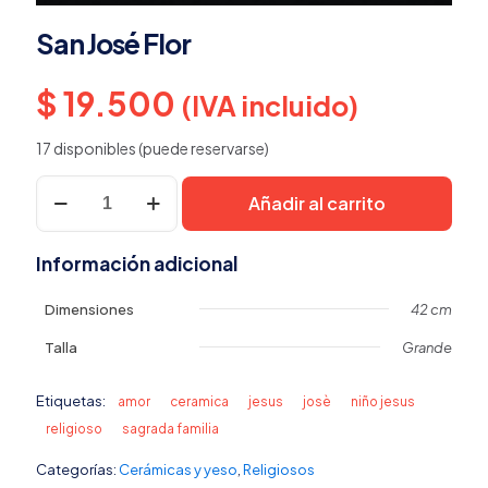
San José Flor
$
19.500
(IVA incluido)
17 disponibles (puede reservarse)
San
Añadir al carrito
José
Flor
cantidad
Información adicional
Dimensiones
42 cm
Talla
Grande
Etiquetas:
amor
ceramica
jesus
josè
niño jesus
religioso
sagrada familia
Categorías:
Cerámicas y yeso
,
Religiosos