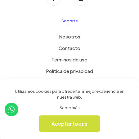
Soporte
Nosotros
Contacto
Terminos de uso
Política de privacidad
Productos
Utilizamos cookies para ofrecerte la mejor experiencia en
nuestra web.
Tienda
Saber más
Revista Online
Aceptar todas
0