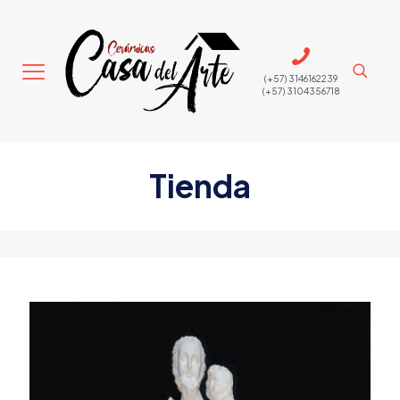
(+57) 3146162239
(+57) 3104356718
Tienda