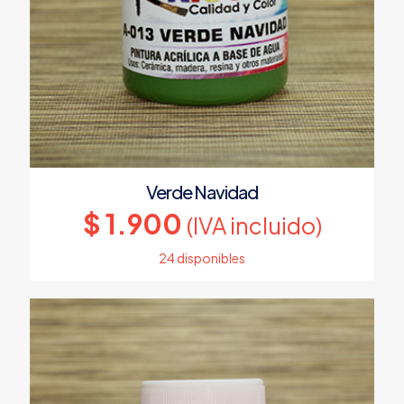
Verde Navidad
$
1.900
(IVA incluido)
24 disponibles
Este
producto
tiene
múltiples
variantes.
Las
opciones