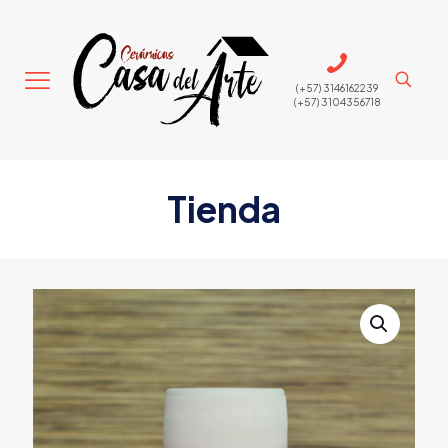
(+57) 3146162239
(+57) 3104356718
Tienda