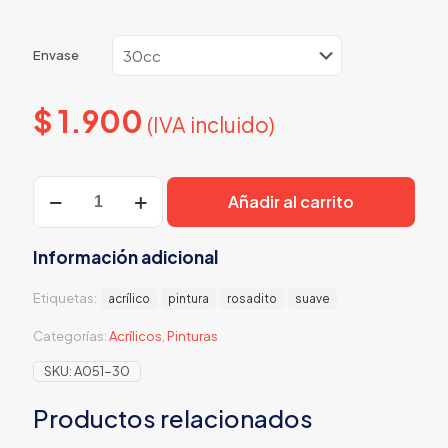
Envase
$
1.900
(IVA incluido)
Rosadito
Añadir al carrito
cantidad
Información adicional
Etiquetas:
acrílico
pintura
rosadito
suave
Categorías:
Acrílicos
,
Pinturas
SKU:
A051-30
Productos relacionados