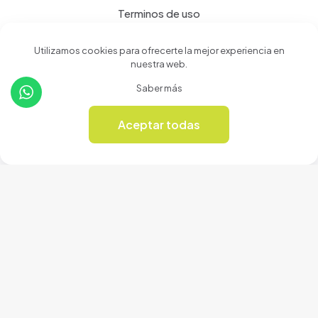
Terminos de uso
Política de privacidad
Utilizamos cookies para ofrecerte la mejor experiencia en
nuestra web.
Productos
Saber más
Tienda
Aceptar todas
0
Revista Online
© 2024 Cerámicas Casa del Arte | Todos los derechos
reservados