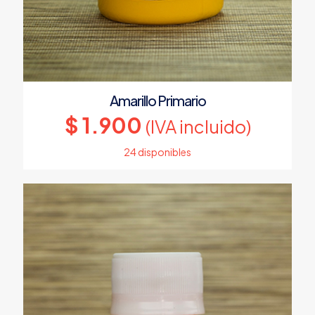
Amarillo Primario
$
1.900
(IVA incluido)
24 disponibles
Este
producto
tiene
múltiples
variantes.
Las
opciones
se
pueden
elegir
en