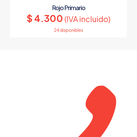
Rojo Primario
$
4.300
(IVA incluido)
24 disponibles
Este
producto
tiene
múltiples
variantes.
Las
opciones
se
pueden
elegir
en
la
¿
página
¡
de
producto