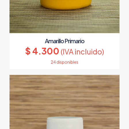
Amarillo Primario
$
4.300
(IVA incluido)
24 disponibles
Este
producto
tiene
múltiples
variantes.
Las
opciones
se
pueden
elegir
en