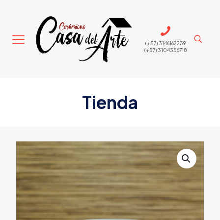
(+57) 3146162239
(+57) 3104356718
Tienda