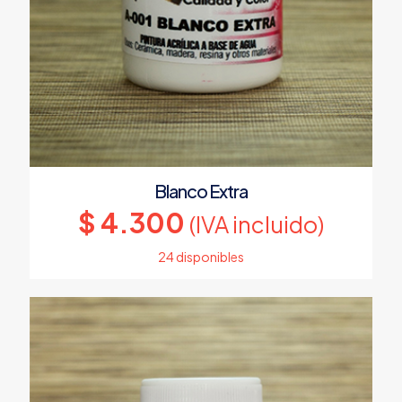
Blanco Extra
$
4.300
(IVA incluido)
24 disponibles
Este
producto
tiene
múltiples
variantes.
Las
opciones