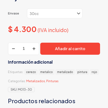
Envase
$
4.300
(IVA incluido)
Rojo
Añadir al carrito
cerezo
Metalizado
cantidad
Información adicional
Etiquetas:
cerezo
metalico
metalizado
pintura
rojo
Categorías:
Metalizados
,
Pinturas
SKU:
M013-30
Productos relacionados