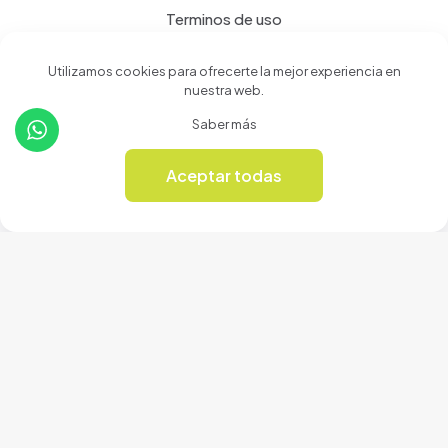
Terminos de uso
Política de privacidad
Utilizamos cookies para ofrecerte la mejor experiencia en
nuestra web.
Productos
Saber más
Tienda
Aceptar todas
0
Revista Online
© 2024 Cerámicas Casa del Arte | Todos los derechos
reservados