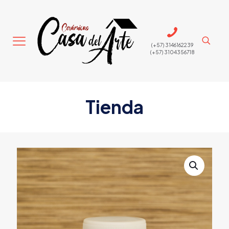
(+57) 3146162239
(+57) 3104356718
Tienda