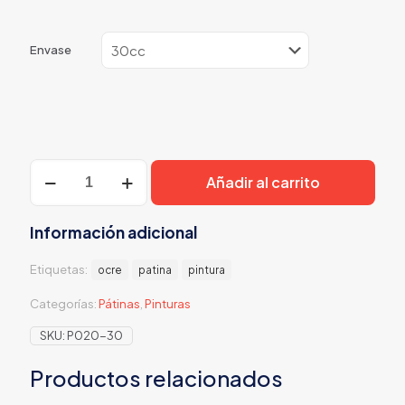
Envase
Ocre
Añadir al carrito
Patina
cantidad
Información adicional
Etiquetas:
ocre
patina
pintura
Categorías:
Pátinas
,
Pinturas
SKU:
P020-30
Productos relacionados