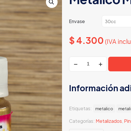
Envase
$
4.300
(IVA incl
Metalico
Metalizado
cantidad
Información ad
Etiquetas:
metalico
metal
Categorías:
Metalizados
,
Pin