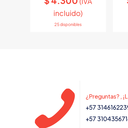
$
4.300
(IVA
incluido)
25 disponibles
Este
producto
tiene
múltiples
variantes.
Las
opciones
se
pueden
¿Preguntas? , ¡
elegir
en
+57 314616223
la
página
+57 310435671
de