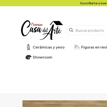
Suscríbete a nue
Cerámicas y yeso
Figuras en res
Showroom