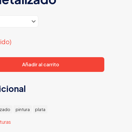
uido)
Añadir al carrito
icional
izado
pintura
plata
turas