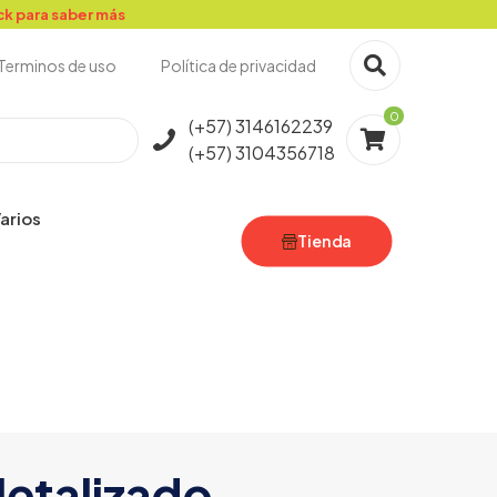
ck para saber más
Terminos de uso
Política de privacidad
0
(+57) 3146162239
(+57) 3104356718
arios
Tienda
Metalizado