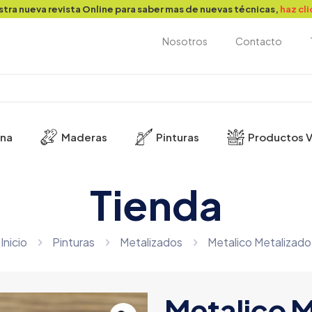
stra nueva revista Online para saber mas de nuevas técnicas,
haz cli
Nosotros
Contacto
ina
Maderas
Pinturas
Productos V
Tienda
Inicio
Pinturas
Metalizados
Metalico Metalizado
Metalico 