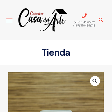
(+57) 3146162239
(+57) 3104356718
Tienda