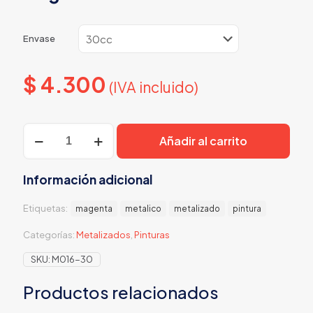
Envase
$
4.300
(IVA incluido)
Magenta
Añadir al carrito
Metalizado
cantidad
Información adicional
Etiquetas:
magenta
metalico
metalizado
pintura
Categorías:
Metalizados
,
Pinturas
SKU:
M016-30
Productos relacionados