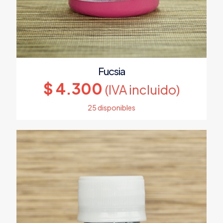
Fucsia
$
4.300
(IVA incluido)
25 disponibles
Este
producto
tiene
múltiples
variantes.
Las
opciones
se
pueden
elegir
en