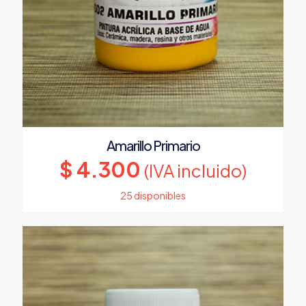
Amarillo Primario
$
4.300
(IVA incluido)
25 disponibles
Este
producto
tiene
múltiples
variantes.
Las
opciones