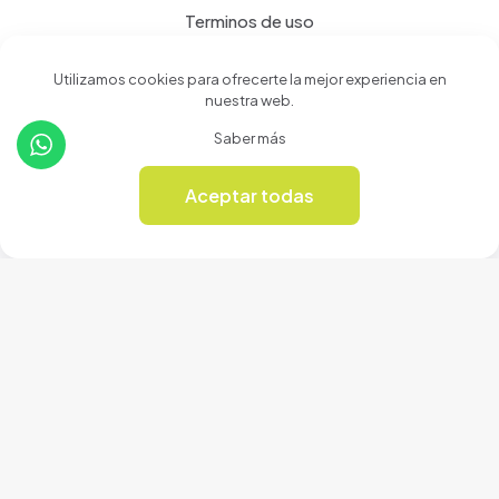
Terminos de uso
Política de privacidad
Utilizamos cookies para ofrecerte la mejor experiencia en
nuestra web.
Productos
Saber más
Tienda
Aceptar todas
0
Revista Online
© 2024 Cerámicas Casa del Arte | Todos los derechos
reservados