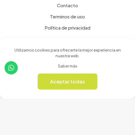
Contacto
Terminos de uso
Política de privacidad
Productos
Utilizamos cookies para ofrecerte la mejor experiencia en
nuestra web.
Tienda
Saber más
Revista Online
Aceptar todas
0
© 2024 Cerámicas Casa del Arte | Todos los derechos
reservados