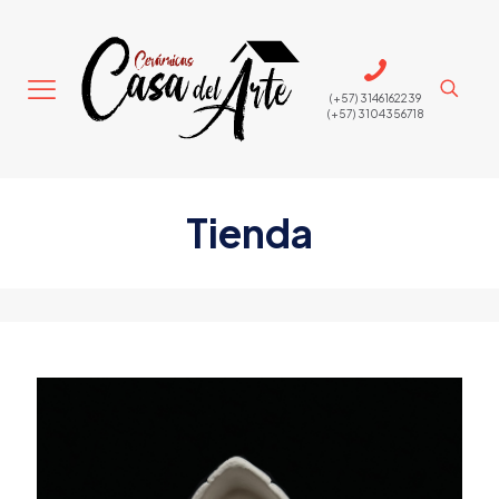
(+57) 3146162239
(+57) 3104356718
Tienda