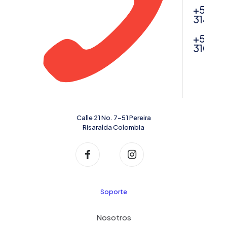
+57
314616
+57
31043
Calle 21 No. 7-51 Pereira
Risaralda Colombia
Soporte
Nosotros