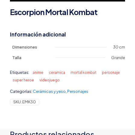
Escorpion Mortal Kombat
Información adicional
Dimensiones
30 cm
Talla
Grande
Etiquetas:
anime
ceramica
mortal kombat
personaje
super heroe
videojuego
Categorías:
Cerámicas y yeso
,
Personajes
SKU:
EMK30
Productos relacionados