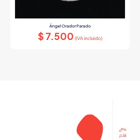
Ángel Orador Parado
$
7.500
(IVA incluido)
¿Pregunta
¡Llámanos