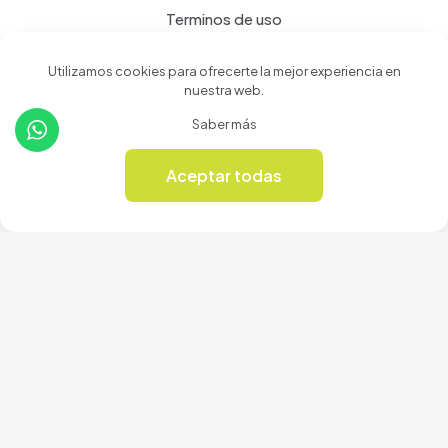
Terminos de uso
Política de privacidad
Utilizamos cookies para ofrecerte la mejor experiencia en
nuestra web.
Productos
Saber más
Tienda
Aceptar todas
0
Revista Online
© 2024 Cerámicas Casa del Arte | Todos los derechos
reservados