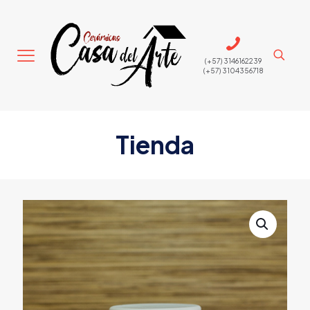
(+57) 3146162239
(+57) 3104356718
Tienda