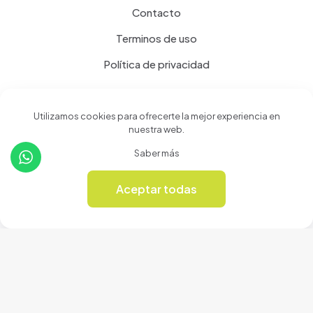
Contacto
Terminos de uso
Política de privacidad
Productos
Utilizamos cookies para ofrecerte la mejor experiencia en
nuestra web.
Tienda
Saber más
Revista Online
Aceptar todas
0
© 2024 Cerámicas Casa del Arte | Todos los derechos
reservados