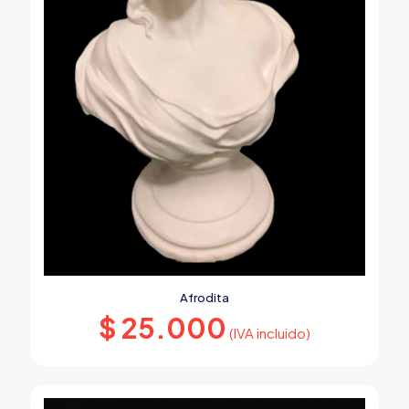
Afrodita
$
25.000
(IVA incluido)