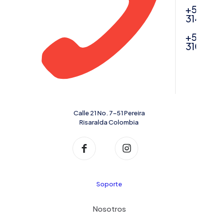
+57
314616
+57
31043
Calle 21 No. 7-51 Pereira
Risaralda Colombia
Soporte
Nosotros