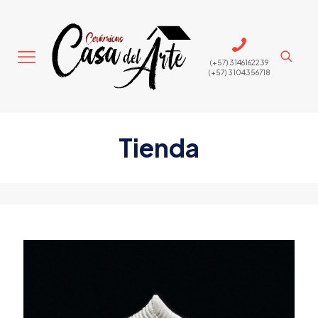
(+57) 3146162239
(+57) 3104356718
Tienda