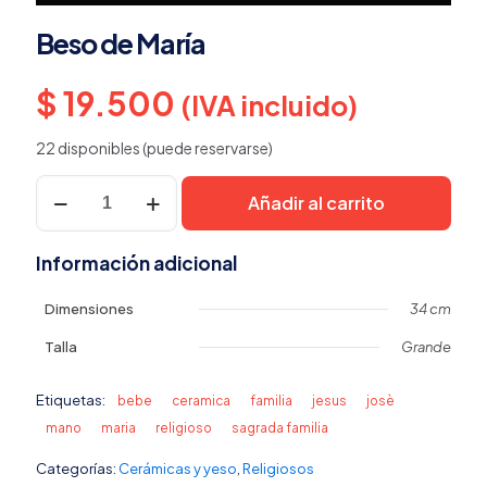
Beso de María
$
19.500
(IVA incluido)
22 disponibles (puede reservarse)
Beso
Añadir al carrito
de
María
cantidad
Información adicional
Dimensiones
34 cm
Talla
Grande
Etiquetas:
bebe
ceramica
familia
jesus
josè
mano
maria
religioso
sagrada familia
Categorías:
Cerámicas y yeso
,
Religiosos