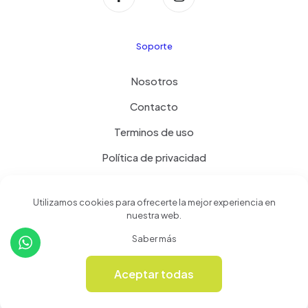
Soporte
Nosotros
Contacto
Terminos de uso
Política de privacidad
Productos
Utilizamos cookies para ofrecerte la mejor experiencia en
nuestra web.
Tienda
Saber más
Revista Online
Aceptar todas
0