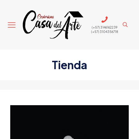
(+57) 3146162239
(+57) 3104356718
Tienda