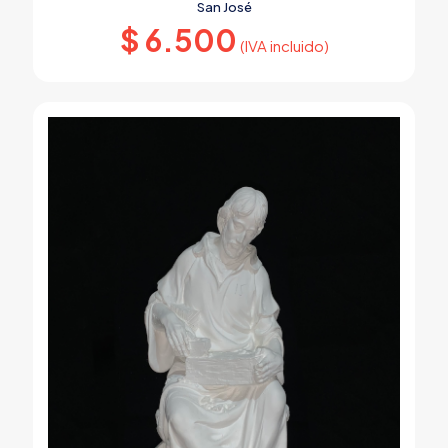
San José
$
6.500
(IVA incluido)