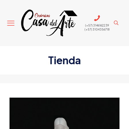
(+57) 3146162239
(+57) 3104356718
Tienda