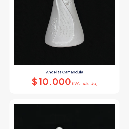
Angelita Camándula
$
10.000
(IVA incluido)