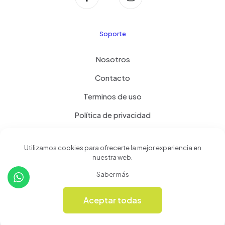
Soporte
Nosotros
Contacto
Terminos de uso
Política de privacidad
Productos
Utilizamos cookies para ofrecerte la mejor experiencia en
nuestra web.
Tienda
Saber más
Revista Online
Aceptar todas
0