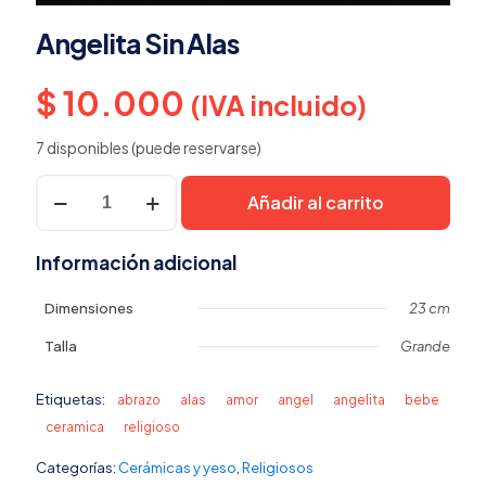
Angelita Sin Alas
$
10.000
(IVA incluido)
7 disponibles (puede reservarse)
Angelita
Añadir al carrito
Sin
Alas
cantidad
Información adicional
Dimensiones
23 cm
Talla
Grande
Etiquetas:
abrazo
alas
amor
angel
angelita
bebe
ceramica
religioso
Categorías:
Cerámicas y yeso
,
Religiosos