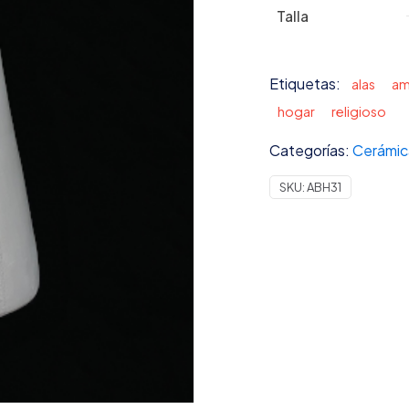
Talla
Etiquetas:
alas
am
hogar
religioso
Categorías:
Cerámic
SKU:
ABH31