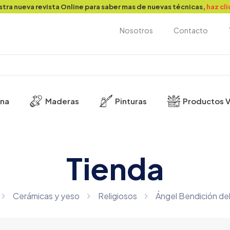
stra nueva revista Online para saber mas de nuevas técnicas,
haz cl
Nosotros
Contacto
ina
Maderas
Pinturas
Productos V
Tienda
Cerámicas y yeso
Religiosos
Ángel Bendición de