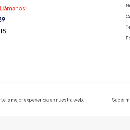
N
¡Llámanos!
C
39
T
18
Po
rte la mejor experiencia en nuestra web.
Saber m
 reservados