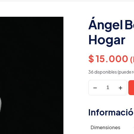
Ángel B
Hogar
$
15.000
(
36 disponibles (puede r
Ángel
Bendición
del
Hogar
Informació
cantidad
Dimensiones