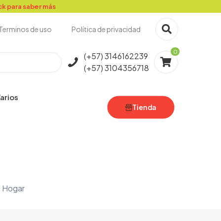
ick para saber más
Terminos de uso
Política de privacidad
0
(+57) 3146162239
(+57) 3104356718
arios
Tienda
l Hogar