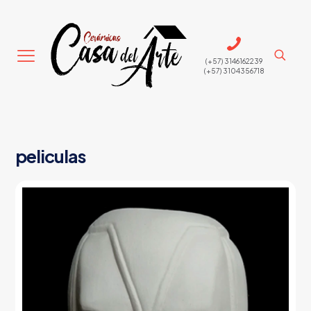
(+57) 3146162239
(+57) 3104356718
peliculas