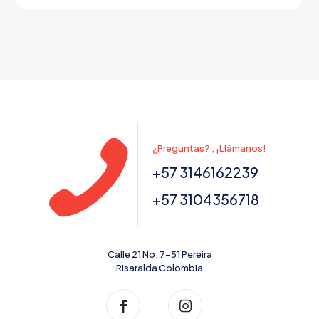
Este
producto
tiene
múltiples
variantes.
Las
opciones
se
pueden
elegir
en
¿Preguntas? , ¡Llámanos!
la
página
+57 3146162239
de
producto
+57 3104356718
Calle 21 No. 7-51 Pereira
Risaralda Colombia