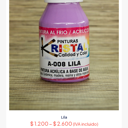
Lila
$
1.200
–
$
2.600
(IVA incluido)