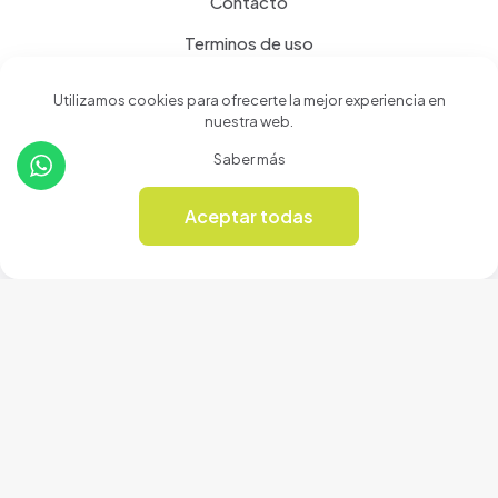
Contacto
Terminos de uso
Política de privacidad
Utilizamos cookies para ofrecerte la mejor experiencia en
nuestra web.
Productos
Saber más
Tienda
Aceptar todas
0
Revista Online
© 2024 Cerámicas Casa del Arte | Todos los derechos
reservados