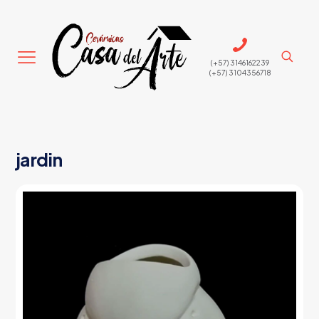
(+57) 3146162239
(+57) 3104356718
jardin