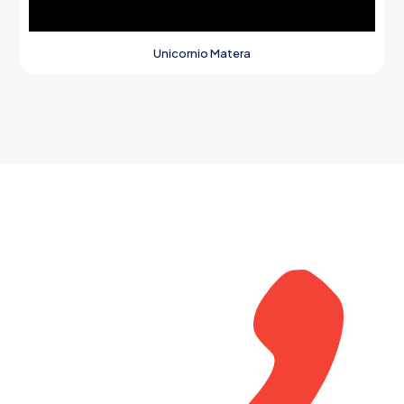
Unicornio Matera
¿
¡