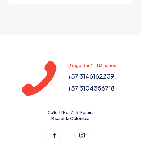
Este
producto
tiene
múltiples
variantes.
Las
opciones
se
pueden
elegir
en
¿Preguntas? , ¡Llámanos!
la
página
+57 3146162239
de
producto
+57 3104356718
Calle 21 No. 7-51 Pereira
Risaralda Colombia