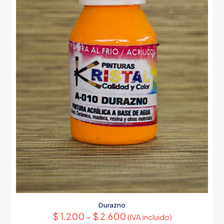
Durazno
$
1.200
–
$
2.600
(IVA incluido)