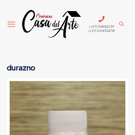
(+57) 3146162239
(+57) 3104356718
durazno