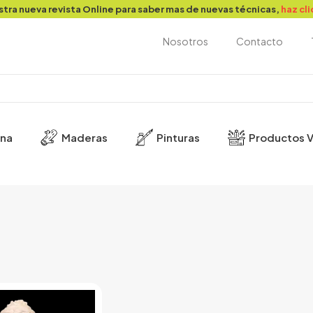
stra nueva revista Online para saber mas de nuevas técnicas,
haz cl
Nosotros
Contacto
ina
Maderas
Pinturas
Productos V