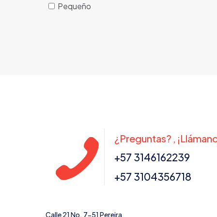
Pequeño
¿Preguntas? , ¡Lláman
+57 3146162239
+57 3104356718
Calle 21 No. 7-51 Pereira