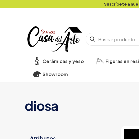
Suscríbete a nue
Cerámicas y yeso
Figuras en res
Showroom
diosa
Atributos