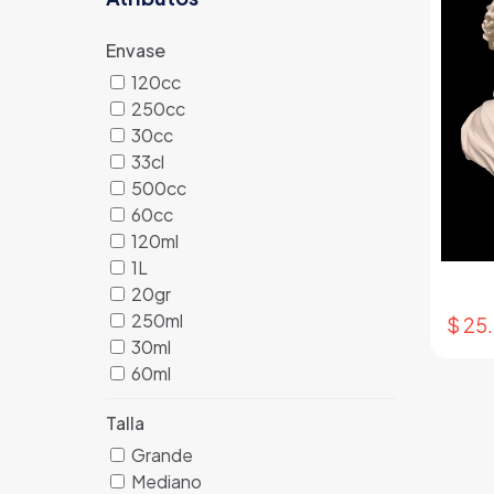
Envase
120cc
250cc
30cc
33cl
500cc
60cc
120ml
1L
20gr
250ml
$
25
30ml
60ml
Talla
Grande
Mediano