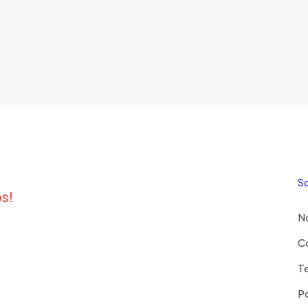
S
os!
N
C
T
Po