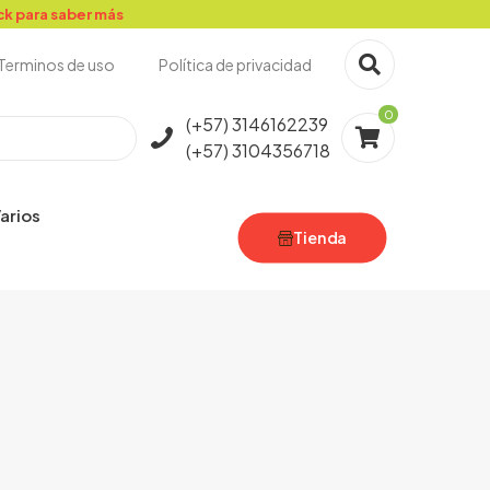
ick para saber más
Terminos de uso
Política de privacidad
0
(+57) 3146162239
(+57) 3104356718
arios
Tienda