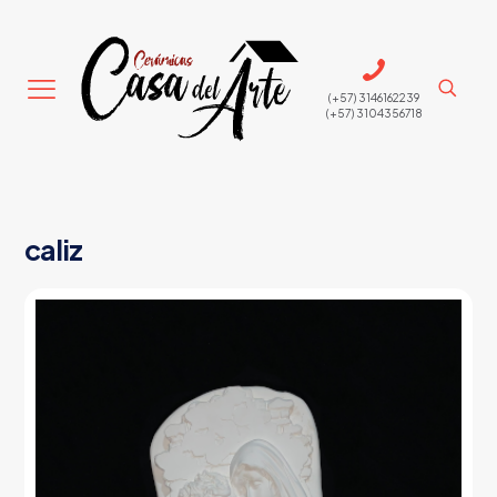
(+57) 3146162239
(+57) 3104356718
caliz