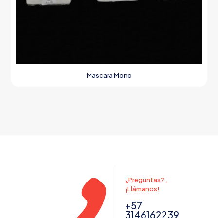
Mascara Mono
¿Preguntas? ,
¡Llámanos!
+57
3146162239