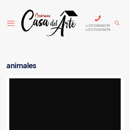
(+57) 3146162239
(+57) 3104356718
animales